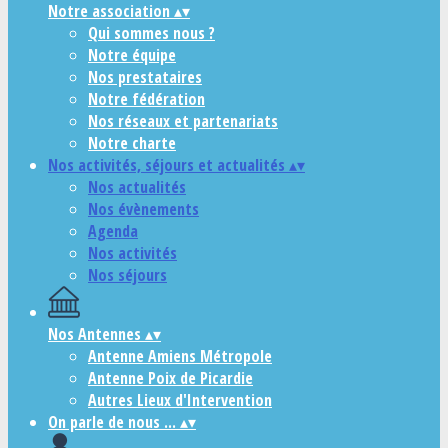
Notre association
▴
▾
Qui sommes nous ?
Notre équipe
Nos prestataires
Notre fédération
Nos réseaux et partenariats
Notre charte
Nos activités, séjours et actualités
▴
▾
Nos actualités
Nos évènements
Agenda
Nos activités
Nos séjours
Nos Antennes
▴
▾
Antenne Amiens Métropole
Antenne Poix de Picardie
Autres Lieux d'Intervention
On parle de nous ...
▴
▾