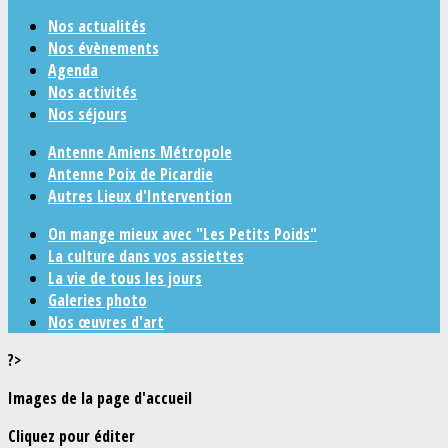
Nos actualités
Nos évènements
Agenda
Nos activités
Nos séjours
Antenne Amiens Métropole
Antenne Poix de Picardie
Autres Lieux d'Intervention
On mange mieux avec "Les Petits Poids"
La culture dans vos assiettes
La vie de tous les jours
Galeries photo
Nos œuvres d'art
?>
Images de la page d'accueil
Cliquez pour éditer