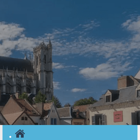
Exporter les lignes sélectionnées
Exporter toutes les colonnes
Exporter uniquement les colonnes affichées
Menu
<
>
Nos actualités
Nos évènements
Agenda
Nos activités
Nos séjours
Ajoutez un logo, un bouton, des réseaux sociaux
Cliquez pour éditer