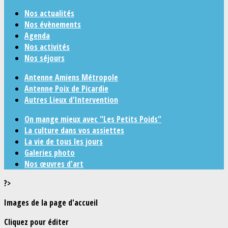
Nos actualités
Nos évènements
Agenda
Nos activités
Nos séjours
Antenne Amiens Métropole
Antenne Poix de Picardie
Autres Lieux d'Intervention
On mange mieux avec "Les Petits Poids"
La culture dans vos assiettes
La vie de tous les jours
Galeries photo
Nos œuvres d'art
?>
Images de la page d'accueil
Cliquez pour éditer