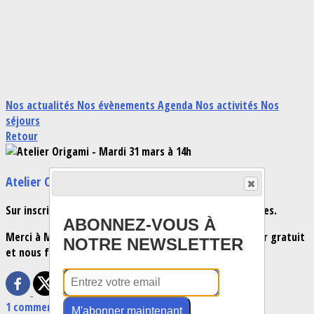
Nos actualités
Nos évènements
Agenda
Nos activités
Nos
séjours
Retour
Atelier Origami - Mardi 31 mars à 14h
Sur inscription pour fabriquer poules ou lapins de Pâques.
ABONNEZ-VOUS À
Merci à Madame Couegnat qui nous propose cet atelier gratuit
NOTRE NEWSLETTER
et nous fait profiter ainsi de ses connaissances.
1 commentaire(s)
M'abonner maintenant