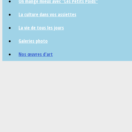
On mange mieux avec "Les Petits Poids"
La culture dans vos assiettes
La vie de tous les jours
Galeries photo
Nos œuvres d'art