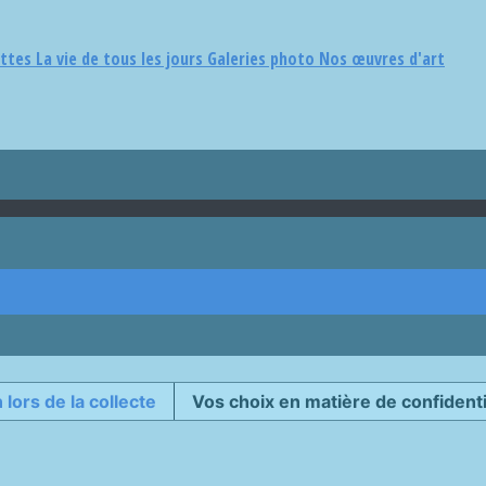
ettes
La vie de tous les jours
Galeries photo
Nos œuvres d'art
 lors de la collecte
Vos choix en matière de confidenti