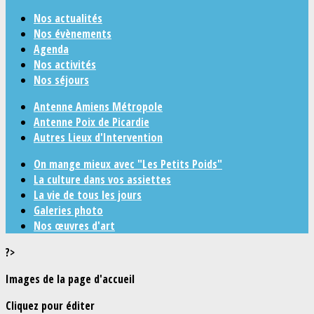
Nos actualités
Nos évènements
Agenda
Nos activités
Nos séjours
Antenne Amiens Métropole
Antenne Poix de Picardie
Autres Lieux d'Intervention
On mange mieux avec "Les Petits Poids"
La culture dans vos assiettes
La vie de tous les jours
Galeries photo
Nos œuvres d'art
?>
Images de la page d'accueil
Cliquez pour éditer