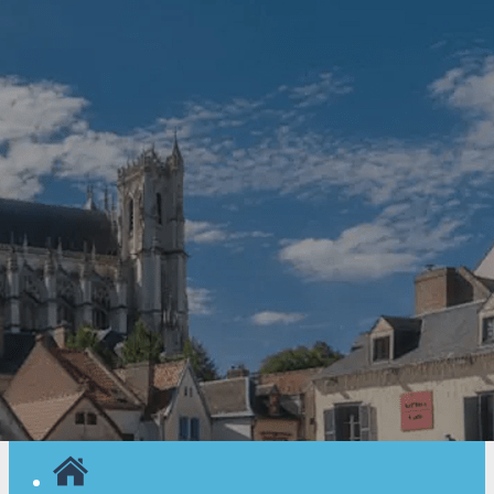
Exporter les lignes sélectionnées
Exporter toutes les colonnes
Exporter uniquement les colonnes affichées
Menu
<
>
Nos actualités
Nos évènements
Agenda
Nos activités
Nos séjours
Ajoutez un logo, un bouton, des réseaux sociaux
Cliquez pour éditer